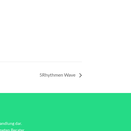
5Rhythmen Wave
handlung dar.
gneten Berater