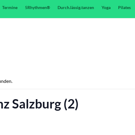
Termine
5Rhythmen®
Durch.lässig.tanzen
Yoga
Pilates
unden.
z Salzburg (2)