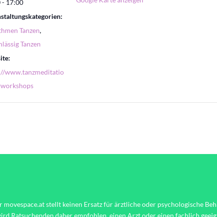
 - 17:00
staltungskategorien:
thmen Tanzen
,
lässig Tanzen
te:
://www.tanzmeditatio
#workshops
r movespace.at stellt keinen Ersatz für ärztliche oder psychologische Be
wird Ratsuchenden daher empfohlen, einen Arzt oder einen fachlich geei