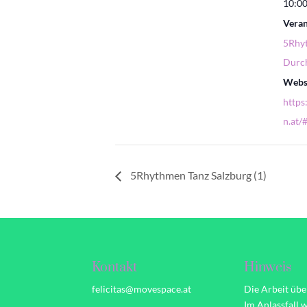
10:00
Veran
5Rhy
Durch
Websi
https
n.at/
5Rhythmen Tanz Salzburg (1)
Kontakt
Hinweis
felicitas@movespace.at
Die Arbeit übe
Im Anlassfall 