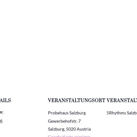
=
13 + 15
SE
AILS
VERANSTALTUNGSORT
VERANSTAL
m:
Probehaus Salzburg
5Rhythms Salzb
16
Gewerbehofstr. 7
Salzburg
,
5020
Austria
Google Karte anzeigen